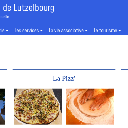
de Lutzelbourg
oselle
rie
Les services
La vie associative
Le tourisme
La Pizz'