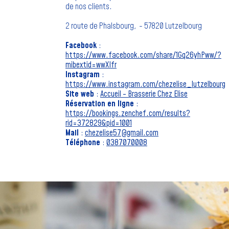
de nos clients.
2 route de Phalsbourg, - 57820 Lutzelbourg
Facebook
:
https://www.facebook.com/share/1Gq26yhPww/?
mibextid=wwXIfr
Instagram
:
https://www.instagram.com/chezelise_lutzelbourg
Site web
:
Accueil - Brasserie Chez Elise
Réservation en ligne
:
https://bookings.zenchef.com/results?
rid=372829&pid=1001
Mail
:
chezelise57@gmail.com
Téléphone
:
0387070008