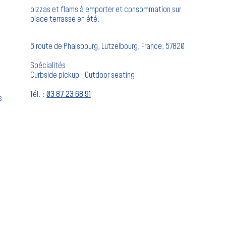
pizzas et flams à emporter et consommation sur
place terrasse en été.
6 route de Phalsbourg, Lutzelbourg, France, 57820
Spécialités
Curbside pickup · Outdoor seating
Tél. :
03 87 23 68 91
s
e