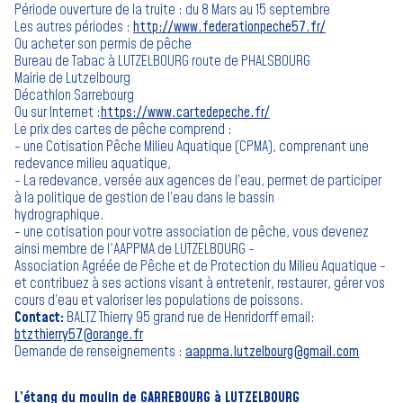
Période ouverture de la truite : du 8 Mars au 15 septembre
Les autres périodes :
http://www.federationpeche57.fr/
Ou acheter son permis de pêche
Bureau de Tabac à LUTZELBOURG route de PHALSBOURG
Mairie de Lutzelbourg
Décathlon Sarrebourg
Ou sur Internet :
https://www.cartedepeche.fr/
Le prix des cartes de pêche comprend :
- une Cotisation Pêche Milieu Aquatique (CPMA), comprenant une
redevance milieu aquatique,
- La redevance, versée aux agences de l’eau, permet de participer
à la politique de gestion de l’eau dans le bassin
hydrographique.
- une cotisation pour votre association de pêche, vous devenez
ainsi membre de l'AAPPMA de LUTZELBOURG -
Association Agréée de Pêche et de Protection du Milieu Aquatique -
et contribuez à ses actions visant à entretenir, restaurer, gérer vos
cours d’eau et valoriser les populations de poissons.
Contact:
BALTZ Thierry 95 grand rue de Henridorff email:
btzthierry57@orange.fr
Demande de renseignements :
aappma.lutzelbourg@gmail.com
L’étang du moulin de GARREBOURG à LUTZELBOURG