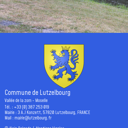
Commune de Lutzelbourg
Vallée de la zorn - Moselle
Tél. : +33 (0) 387 253 019
Mairie : 3 A.J Konzett, 57820 Lutzelbourg, FRANCE
Mail :
mairie@lutzelbourg.fr