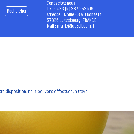
Contactez nous
Tél. :
+33 (0) 387 253 019
Rechercher
Adresse : Mairie : 3 A.J Konzett,
57820 Lutzelbourg, FRANCE
Mail :
mairie@lutzelbourg.fr
tre disposition, nous pouvons effectuer un travail