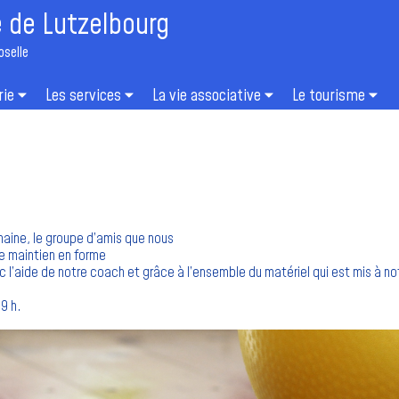
de Lutzelbourg
oselle
rie
Les services
La vie associative
Le tourisme
aine, le groupe d’amis que nous
e maintien en forme
 l’aide de notre coach et grâce à l’ensemble du matériel qui est mis à no
9 h.