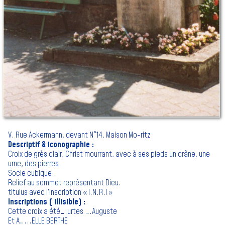
V. Rue Ackermann, devant N°14, Maison Mo-ritz
Descriptif & iconographie :
Croix de grès clair, Christ mourrant, avec à ses pieds un crâne, une
urne, des pierres.
Socle cubique.
Relief au sommet représentant Dieu.
titulus avec l’inscription « I.N.R.I »
Inscriptions ( illisible) :
Cette croix a été….urtes ….Auguste
Et A…...ELLE BERTHE