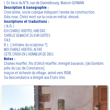
I. En face du N°9, rue de Dannelbourg, Maison GERMAIN
Description & iconographie :
Croix latine, socle cubique indiquant l’année de construction.
Grès rose, Christ mort sur la croix en métal, rénové.
Inscriptions et traductions :
J.N.R.J
ICH CHARLE HOEFFEL HAB DAS
CHREUZ GEMACHT ZU EHR GOTTES
1743
B.L. ( initiales du sculpteur ?)
MOI CHARLE HOEFFEL AI FAIT
CETTE CROIX EN L’HONNEUR DE DIEU.
Notes :
Charles Hoeffel, fils d’Ulrich Hoeffel, immigré bavarois, (de Dornbirn,
près du Lac de Constance),
maçon et échevin du village, arrivé vers 1690.
Sa descendance a émigré aux États Unis