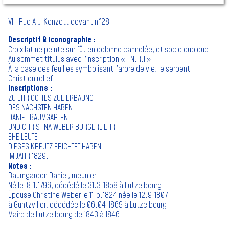
VII. Rue A.J.Konzett devant n°28
Descriptif & iconographie :
Croix latine peinte sur fût en colonne cannelée, et socle cubique
Au sommet titulus avec l’inscription « I.N.R.I »
À la base des feuilles symbolisant l’arbre de vie, le serpent
Christ en relief
Inscriptions :
ZU EHR GOTTES ZUE ERBAUNG
DES NACHSTEN HABEN
DANIEL BAUMGARTEN
UND CHRISTINA WEBER BURGERLIEHR
EHE LEUTE
DIESES KREUTZ ERICHTET HABEN
IM JAHR 1829.
Notes :
Baumgarden Daniel, meunier
Né le l8.1.1796, décédé le 31.3.1858 à Lutzelbourg
Épouse Christine Weber le 11.5.1824 née le 12.9.1807
à Guntzviller, décédée le 06.04.1869 à Lutzelbourg.
Maire de Lutzelbourg de 1843 à 1846.