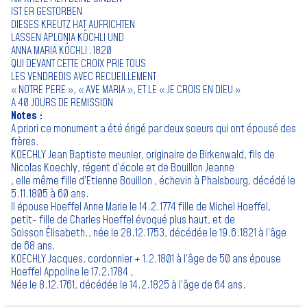
IST ER GESTORBEN
DIESES KREUTZ HAT AUFRICHTEN
LASSEN APLONIA KÖCHLI UND
ANNA MARIA KÖCHLI .1820
QUI DEVANT CETTE CROIX PRIE TOUS
LES VENDREDIS AVEC RECUEILLEMENT
« NOTRE PERE », « AVE MARIA », ET LE « JE CROIS EN DIEU »
A 40 JOURS DE REMISSION
Notes :
A priori ce monument a été érigé par deux soeurs qui ont épousé des
frères.
KOECHLY Jean Baptiste meunier, originaire de Birkenwald, fils de
Nicolas Koechly, régent d’école et de Bouillon Jeanne
, elle même fille d’Etienne Bouillon , échevin à Phalsbourg, décédé le
5.11.1805 à 60 ans.
Il épouse Hoeffel Anne Marie le 14.2.1774 fille de Michel Hoeffel,
petit- fille de Charles Hoeffel évoqué plus haut, et de
Soisson Élisabeth., née le 28.12.1753, décédée le 19.6.1821 à l’âge
de 68 ans.
KOECHLY Jacques, cordonnier + 1.2.1801 à l’âge de 50 ans épouse
Hoeffel Appoline le 17.2.1784 ,
Née le 8.12.1761, décédée le 14.2.1825 à l’âge de 64 ans.