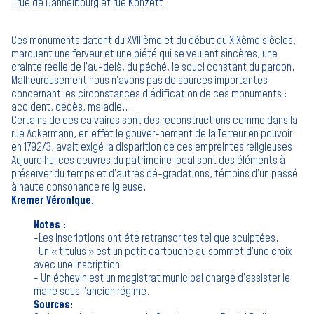
: rue de Dannelbourg et rue Konzett.
Ces monuments datent du XVIIIème et du début du XIXème siècles,
marquent une ferveur et une piété qui se veulent sincères, une
crainte réelle de l’au-delà, du péché, le souci constant du pardon.
Malheureusement nous n’avons pas de sources importantes
concernant les circonstances d’édification de ces monuments :
accident, décès, maladie….
Certains de ces calvaires sont des reconstructions comme dans la
rue Ackermann, en effet le gouver-nement de la Terreur en pouvoir
en 1792/3, avait exigé la disparition de ces empreintes religieuses.
Aujourd’hui ces oeuvres du patrimoine local sont des éléments à
préserver du temps et d’autres dé-gradations, témoins d’un passé
à haute consonance religieuse.
Kremer Véronique.
Notes :
-Les inscriptions ont été retranscrites tel que sculptées.
-Un « titulus » est un petit cartouche au sommet d’une croix
avec une inscription
- Un échevin est un magistrat municipal chargé d’assister le
maire sous l’ancien régime.
Sources: